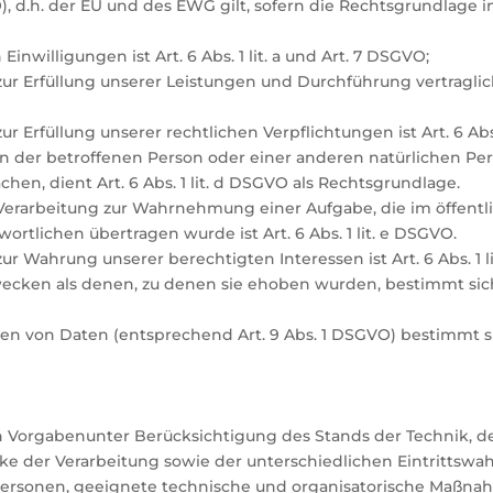
d.h. der EU und des EWG gilt, sofern die Rechtsgrundlage i
nwilligungen ist Art. 6 Abs. 1 lit. a und Art. 7 DSGVO;
 zur Erfüllung unserer Leistungen und Durchführung vertra
r Erfüllung unserer rechtlichen Verpflichtungen ist Art. 6 Abs.
sen der betroffenen Person oder einer anderen natürlichen Pe
en, dient Art. 6 Abs. 1 lit. d DSGVO als Rechtsgrundlage.
 Verarbeitung zur Wahrnehmung einer Aufgabe, die im öffentl
wortlichen übertragen wurde ist Art. 6 Abs. 1 lit. e DSGVO.
r Wahrung unserer berechtigten Interessen ist Art. 6 Abs. 1 l
ecken als denen, zu denen sie ehoben wurden, bestimmt sich
en von Daten (entsprechend Art. 9 Abs. 1 DSGVO) bestimmt si
n Vorgabenunter Berücksichtigung des Stands der Technik, d
 der Verarbeitung sowie der unterschiedlichen Eintrittswah
r Personen, geeignete technische und organisatorische Maß